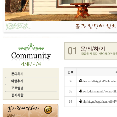
번호
36
dmcgrrhftsiygthdVeila whe.
35
zxsfgddsvrnunddVeilaBtjfl.
34
yhjrhitgndbegdrhanhofbldV.