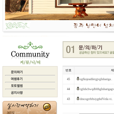
번호
제
45
egfknjeadilergjvgInhariga..
44
rgfnhcbwqdbfthgInharigagv.
43
dmcogrrhftsiygthdVeila vi..